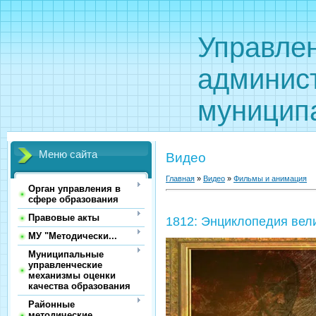
Управле
админис
муницип
Меню сайта
Видео
Главная
»
Видео
»
Фильмы и анимация
Орган управления в
сфере образования
Правовые акты
1812: Энциклопедия вел
МУ "Методически...
Муниципальные
управленческие
механизмы оценки
качества образования
Районные
методические