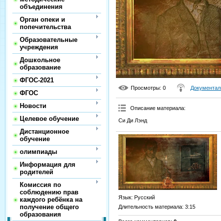
объединения
Орган опеки и
попечительства
Образовательные
учреждения
Дошкольное
образование
ФГОС-2021
Просмотры
: 0
Документал
ФГОС
Новости
Описание материала
:
Целевое обучение
Си Ди Лэнд
Дистанционное
обучение
олимпиады
Информация для
родителей
Комиссия по
соблюдению прав
Язык
: Русский
каждого ребёнка на
получение общего
Длительность материала
: 3:15
образования