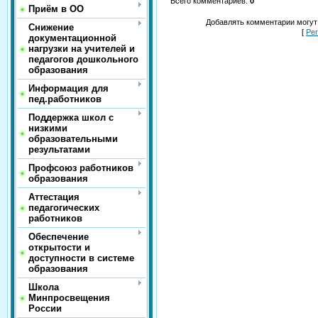
Всего комментариев
:
0
Приём в ОО
Добавлять комментарии могут
Снижение
[
Ре
документационной
нагрузки на учителей и
педагогов дошкольного
образования
Информация для
пед.работников
Поддержка школ с
низкими
образовательными
результатами
Профсоюз работников
образования
Аттестация
педагогических
работников
Обеспечение
открытости и
доступности в системе
образования
Школа
Минпросвещения
России