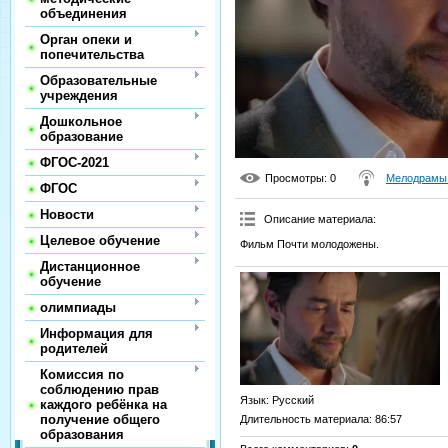
объединения
Орган опеки и
попечительства
Образовательные
учреждения
Дошкольное
образование
ФГОС-2021
Просмотры
: 0
Мелодрамы 
ФГОС
Новости
Описание материала
:
Целевое обучение
Фильм Почти молодожены.
Дистанционное
обучение
олимпиады
Информация для
родителей
Комиссия по
соблюдению прав
Язык
: Русский
каждого ребёнка на
получение общего
Длительность материала
: 86:57
образования