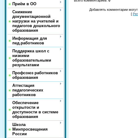
Всего комментариев
:
0
Приём в ОО
Добавлять комментарии могут
Снижение
[
Ре
документационной
нагрузки на учителей и
педагогов дошкольного
образования
Информация для
пед.работников
Поддержка школ с
низкими
образовательными
результатами
Профсоюз работников
образования
Аттестация
педагогических
работников
Обеспечение
открытости и
доступности в системе
образования
Школа
Минпросвещения
России