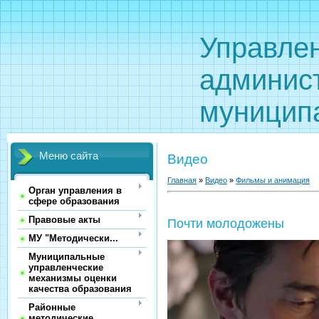
Управле
админис
муницип
Меню сайта
Видео
Главная
»
Видео
»
Фильмы и анимация
Орган управления в
сфере образования
Правовые акты
Почти молодожены
МУ "Методически...
Муниципальные
управленческие
механизмы оценки
качества образования
Районные
методические